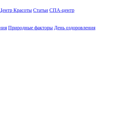
Центр Красоты
Статьи
СПА-центр
ния
Природные факторы
День оздоровления