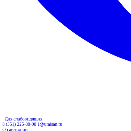
Для слабовидящих
8 (351) 225-88-08
1@uralsan.ru
О санатории