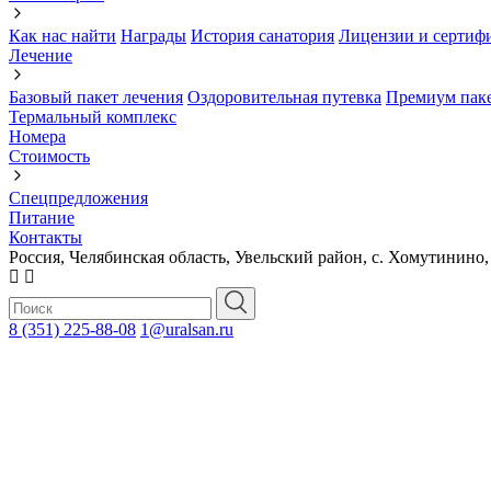
Как нас найти
Награды
История санатория
Лицензии и сертиф
Лечение
Базовый пакет лечения
Оздоровительная путевка
Премиум паке
Термальный комплекс
Номера
Стоимость
Спецпредложения
Питание
Контакты
Россия, Челябинская область, Увельский район, с. Хомутинино,
8 (351) 225-88-08
1@uralsan.ru