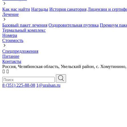
Как нас найти
Награды
История санатория
Лицензии и сертиф
Лечение
Базовый пакет лечения
Оздоровительная путевка
Премиум паке
Термальный комплекс
Номера
Стоимость
Спецпредложения
Питание
Контакты
Россия, Челябинская область, Увельский район, с. Хомутинино,
8 (351) 225-88-08
1@uralsan.ru