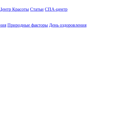
Центр Красоты
Статьи
СПА-центр
ния
Природные факторы
День оздоровления