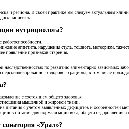
нска и региона. В своей практике мы следуем актуальным клин
дого пациента.
ации нутрициолога?
е работоспособности.
жение аппетита, нарушения стула, тошнота, метеоризм, тяжесть 
нее появление признаков старения.
й наследственностью по развитию алиментарно-зависимых забол
ора персонализированного здорового рациона, в том числе подх
а?
акомление с состоянием общего здоровья.
оотношения мышечной и жировой ткани.
на питания с учетом выявленных дефицитов и особенностей мет
ципов питания для нормализации веса, общего оздоровления и 
у санатория «Урал»?