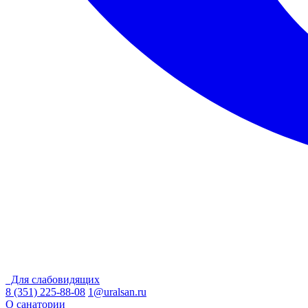
Для слабовидящих
8 (351) 225-88-08
1@uralsan.ru
О санатории