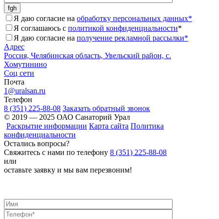
Я даю согласие на
обработку персональных данных*
Я соглашаюсь с
политикой конфиденциальности
*
Я даю согласие на
получение рекламной рассылки*
Адрес
Россия, Челябинская область, Увельский район, с.
Хомутинино
Соц сети
Почта
1@uralsan.ru
Телефон
8 (351) 225-88-08
Заказать обратный звонок
© 2019 — 2025 ОАО Санаторий Урал
Раскрытие информации
Карта сайта
Политика
конфиденциальности
Остались вопросы?
Свяжитесь с нами по телефону
8 (351) 225-88-08
или
оставьте заявку и мы вам перезвоним!