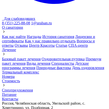
Для слабовидящих
8 (351) 225-88-08
1@uralsan.ru
О санатории
Как нас найти
Награды
История санатория
Лицензии и
сертификаты
Как у нас правильно отдыхать
Вопросы и
ответы
Отзывы
Центр Красоты
Статьи
СПА-центр
Лечение
Базовый пакет лечения
Оздоровительная путевка
Премиум
пакет лечения
Виды лечения
Cпециалисты
Детские
программы лечения
Природные факторы
День оздоровления
Термальный комплекс
Номера
Стоимость
Спецпредложения
Питание
Контакты
Россия, Челябинская область, Увельский район, с.
Хомутинино, ул. Подборная, 2