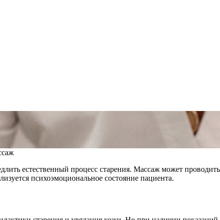
ссаж
длить естественный процесс старения. Массаж может проводитьс
лизуется психоэмоциональное состояние пациента.
лактики старения и увядания кожи. Но при наличии показаний м