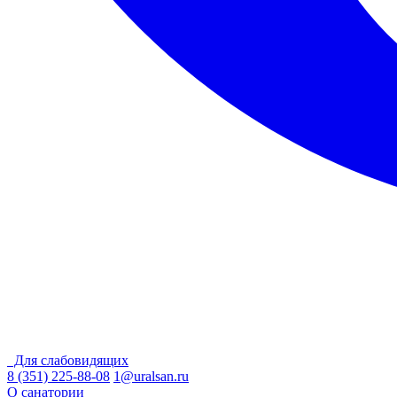
Для слабовидящих
8 (351) 225-88-08
1@uralsan.ru
О санатории