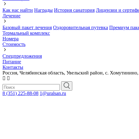
Как нас найти
Награды
История санатория
Лицензии и сертиф
Лечение
Базовый пакет лечения
Оздоровительная путевка
Премиум паке
Термальный комплекс
Номера
Стоимость
Спецпредложения
Питание
Контакты
Россия, Челябинская область, Увельский район, с. Хомутинино,
8 (351) 225-88-08
1@uralsan.ru