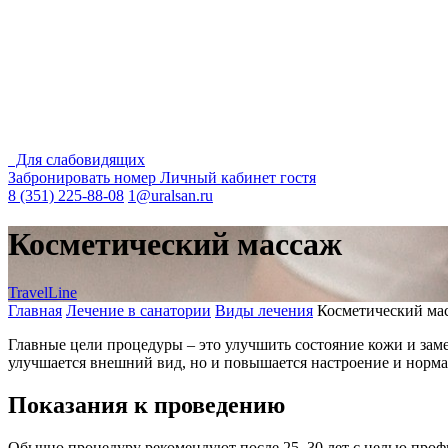
Для слабовидящих
Забронировать номер
Личный кабинет гостя
8 (351) 225-88-08
1@uralsan.ru
Косметический массаж
TravelLine
Главная
Лечение в санатории
Виды лечения
Косметический ма
Главные цели процедуры – это улучшить состояние кожи и заме
улучшается внешний вид, но и повышается настроение и норма
Показания к проведению
Обычно процедуру рекомендуют после 25–30 лет с целью профи