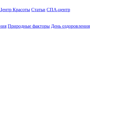
Центр Красоты
Статьи
СПА-центр
ния
Природные факторы
День оздоровления