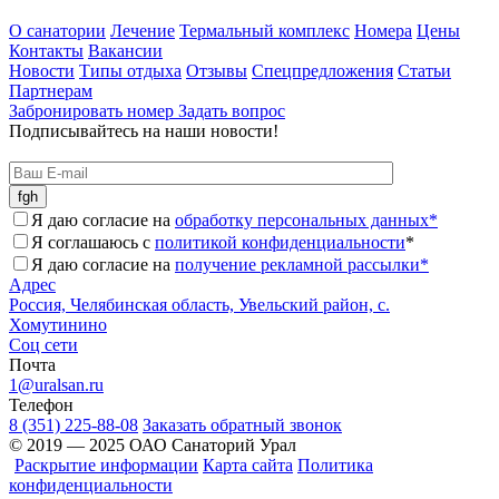
О санатории
Лечение
Термальный комплекс
Номера
Цены
Контакты
Вакансии
Новости
Типы отдыха
Отзывы
Спецпредложения
Статьи
Партнерам
Забронировать номер
Задать вопрос
Подписывайтесь на наши новости!
Я даю согласие на
обработку персональных данных*
Я соглашаюсь с
политикой конфиденциальности
*
Я даю согласие на
получение рекламной рассылки*
Адрес
Россия, Челябинская область, Увельский район, с.
Хомутинино
Соц сети
Почта
1@uralsan.ru
Телефон
8 (351) 225-88-08
Заказать обратный звонок
© 2019 — 2025 ОАО Санаторий Урал
Раскрытие информации
Карта сайта
Политика
конфиденциальности