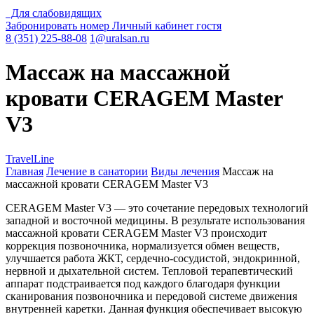
Для слабовидящих
Забронировать номер
Личный кабинет гостя
8 (351) 225-88-08
1@uralsan.ru
Массаж на массажной
кровати CERAGEM Master
V3
TravelLine
Главная
Лечение в санатории
Виды лечения
Массаж на
массажной кровати CERAGEM Master V3
CERAGEM Master V3 — это сочетание передовых технологий
западной и восточной медицины. В результате использования
массажной кровати CERAGEM Master V3 происходит
коррекция позвоночника, нормализуется обмен веществ,
улучшается работа ЖКТ, сердечно-сосудистой, эндокринной,
нервной и дыхательной систем. Тепловой терапевтический
аппарат подстраивается под каждого благодаря функции
сканирования позвоночника и передовой системе движения
внутренней каретки. Данная функция обеспечивает высокую