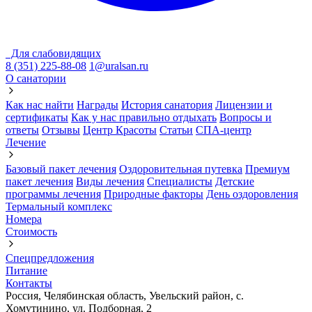
Для слабовидящих
8 (351) 225-88-08
1@uralsan.ru
О санатории
Как нас найти
Награды
История санатория
Лицензии и
сертификаты
Как у нас правильно отдыхать
Вопросы и
ответы
Отзывы
Центр Красоты
Статьи
СПА-центр
Лечение
Базовый пакет лечения
Оздоровительная путевка
Премиум
пакет лечения
Виды лечения
Cпециалисты
Детские
программы лечения
Природные факторы
День оздоровления
Термальный комплекс
Номера
Стоимость
Спецпредложения
Питание
Контакты
Россия, Челябинская область, Увельский район, с.
Хомутинино, ул. Подборная, 2