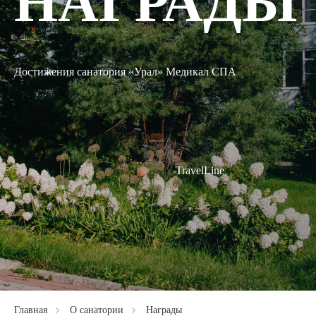
НАГРАДЫ
Достижения санатория «Урал» Медикал СПА
TravelLine
Главная
О санатории
Награды