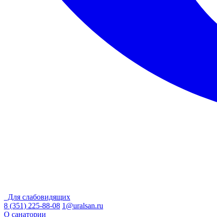
Для слабовидящих
8 (351) 225-88-08
1@uralsan.ru
О санатории