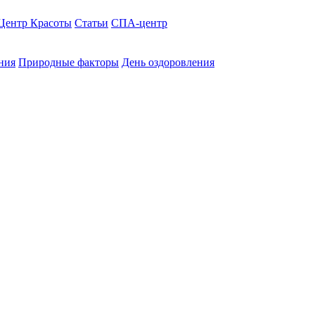
Центр Красоты
Статьи
СПА-центр
ния
Природные факторы
День оздоровления