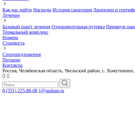
Как нас найти
Награды
История санатория
Лицензии и сертиф
Лечение
Базовый пакет лечения
Оздоровительная путевка
Премиум паке
Термальный комплекс
Номера
Стоимость
Спецпредложения
Питание
Контакты
Россия, Челябинская область, Увельский район, с. Хомутинино,
8 (351) 225-88-08
1@uralsan.ru