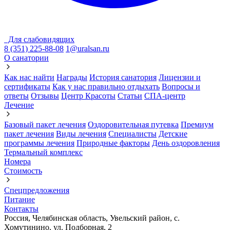
Для слабовидящих
8 (351) 225-88-08
1@uralsan.ru
О санатории
Как нас найти
Награды
История санатория
Лицензии и
сертификаты
Как у нас правильно отдыхать
Вопросы и
ответы
Отзывы
Центр Красоты
Статьи
СПА-центр
Лечение
Базовый пакет лечения
Оздоровительная путевка
Премиум
пакет лечения
Виды лечения
Cпециалисты
Детские
программы лечения
Природные факторы
День оздоровления
Термальный комплекс
Номера
Стоимость
Спецпредложения
Питание
Контакты
Россия, Челябинская область, Увельский район, с.
Хомутинино, ул. Подборная, 2