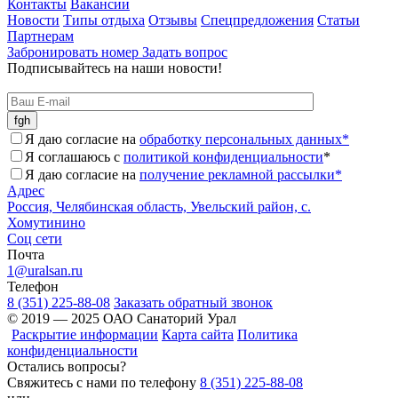
Контакты
Вакансии
Новости
Типы отдыха
Отзывы
Спецпредложения
Статьи
Партнерам
Забронировать номер
Задать вопрос
Подписывайтесь на наши новости!
Я даю согласие на
обработку персональных данных*
Я соглашаюсь с
политикой конфиденциальности
*
Я даю согласие на
получение рекламной рассылки*
Адрес
Россия, Челябинская область, Увельский район, с.
Хомутинино
Соц сети
Почта
1@uralsan.ru
Телефон
8 (351) 225-88-08
Заказать обратный звонок
© 2019 — 2025 ОАО Санаторий Урал
Раскрытие информации
Карта сайта
Политика
конфиденциальности
Остались вопросы?
Свяжитесь с нами по телефону
8 (351) 225-88-08