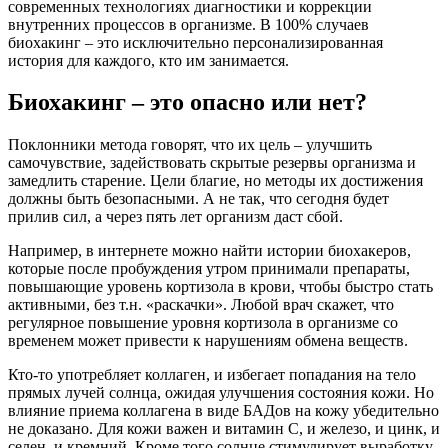
современных технологиях диагностики и коррекции
внутренних процессов в организме. В 100% случаев
биохакинг – это исключительно персонализированная
история для каждого, кто им занимается.
Биохакинг – это опасно или нет?
Поклонники метода говорят, что их цель – улучшить
самочувствие, задействовать скрытые резервы организма и
замедлить старение. Цели благие, но методы их достижения
должны быть безопасными. А не так, что сегодня будет
прилив сил, а через пять лет организм даст сбой.
Например, в интернете можно найти истории биохакеров,
которые после пробуждения утром принимали препараты,
повышающие уровень кортизола в крови, чтобы быстро стать
активными, без т.н. «раскачки». Любой врач скажет, что
регулярное повышение уровня кортизола в организме со
временем может привести к нарушениям обмена веществ.
Кто-то употребляет коллаген, и избегает попадания на тело
прямых лучей солнца, ожидая улучшения состояния кожи. Но
влияние приема коллагена в виде БАДов на кожу убедительно
не доказано. Для кожи важен и витамин С, и железо, и цинк, и
селен, и кремний. Кроме того солнце стимулирует выработку