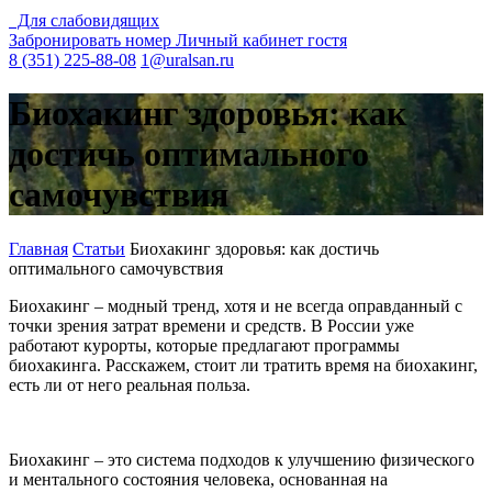
Для слабовидящих
Забронировать номер
Личный кабинет гостя
8 (351) 225-88-08
1@uralsan.ru
Биохакинг здоровья: как
достичь оптимального
самочувствия
Главная
Статьи
Биохакинг здоровья: как достичь
оптимального самочувствия
Биохакинг – модный тренд, хотя и не всегда оправданный с
точки зрения затрат времени и средств. В России уже
работают курорты, которые предлагают программы
биохакинга. Расскажем, стоит ли тратить время на биохакинг,
есть ли от него реальная польза.
Биохакинг – это система подходов к улучшению физического
и ментального состояния человека, основанная на