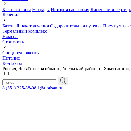
Как нас найти
Награды
История санатория
Лицензии и сертиф
Лечение
Базовый пакет лечения
Оздоровительная путевка
Премиум паке
Термальный комплекс
Номера
Стоимость
Спецпредложения
Питание
Контакты
Россия, Челябинская область, Увельский район, с. Хомутинино,
8 (351) 225-88-08
1@uralsan.ru