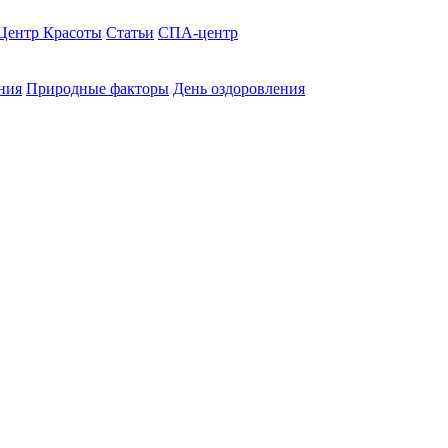
Центр Красоты
Статьи
СПА-центр
ния
Природные факторы
День оздоровления