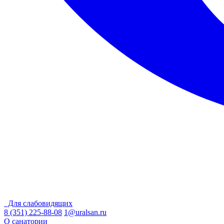
Для слабовидящих
8 (351) 225-88-08
1@uralsan.ru
О санатории