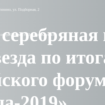
тинино, ул. Подборная, 2
 серебряная
омера
Стоимость
Питание
Контакты
везда по ито
йского фору
ца-2019»