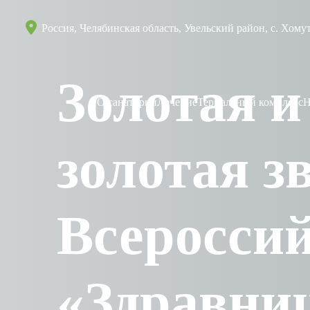
Россия, Челябинская область, Увельский район, с. Хому
Золотая и
О санатории
Лечение
Термальный комплекс
Н
золотая з
Всеросси
«Здравни