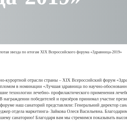
олотая звезда по итогам XIX Всероссийского форума «Здравница-2019»
рно-курортной отрасли страны – XIX Всероссийский форум «Здра
дипломом в номинации «Лучшая здравница по научно-обоснован
ие технологии лечебно- профилактического применения лечебн
В награждении победителей и призёров принимал участие през
форуме наш санаторий представляли: Генеральний директор сан
жер отдела маркетинга- Зайкова Олеся Васильевна. Благодарим 
ашему санаторию! Благодаря вам мы стремимся показывать высок