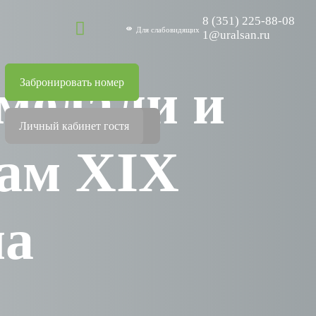
8 (351) 225-88-08
Для слабовидящих
1@uralsan.ru
 медали и
Забронировать номер
Личный кабинет гостя
гам XIX
ма