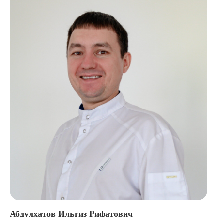
Абдулхатов Ильгиз Рифатович