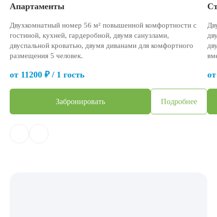
Апартаменты
Ст
Двухкомнатный номер 56 м² повышенной комфортности с
Дв
гостиной, кухней, гардеробной, двумя санузлами,
дв
двуспальной кроватью, двумя диванами для комфортного
дв
размещения 5 человек.
вм
от 11200 ₽ / 1 гость
от
Забронировать
Подробнее