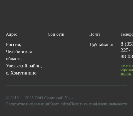
Адрес
Соц сети
Почта
Телеф
8 (35
Россия,
1@uralsan.ru
225-
Челябинская
88-08
область,
Увельский район,
Заказать
обратны
с. Хомутинино
звонок
© 2019 — 2025 ОАО Санаторий Урал
Раскрытие информации
Карта сайта
Политика конфиденциальности