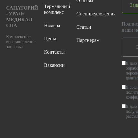
Отзывы
Зад
Термальный
САНАТОРИЙ
комплекс
«УРАЛ»
Спецпредложения
МЕДИКАЛ
Подпис
СПА
Номера
Статьи
наши н
Комплексное
Цены
Партнерам
восстановление
здоровья
Контакты
Я даю 
Вакансии
обраб
персо
данны
Я согл
полит
конфи
Я даю 
получ
рассы